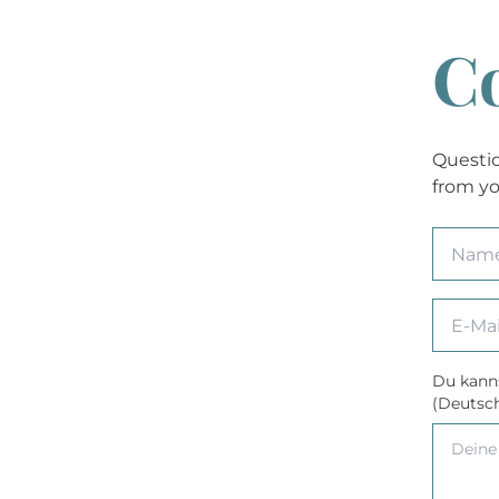
Co
Questio
from yo
Du kanns
(Deutsch